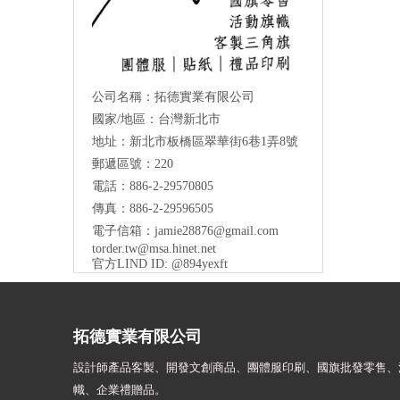
公司名稱：拓德實業有限公司
國家/地區：台灣新北市
地址：新北市板橋區翠華街6巷1弄8號
郵遞區號：220
電話：886-2-29570805
傳真：886-2-29596505
電子信箱：
jamie28876@gmail.com
torder.tw@msa.hinet.net
官方LIND ID: @894yexft
拓德實業有限公司
設計師
產品客製、開發文創商品、團體服印刷、
國旗批發零售、
幟、
企業禮贈品。