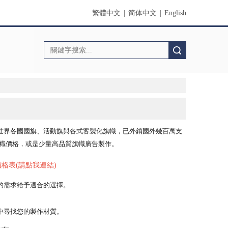
繁體中文
|
简体中文
|
English
搜索
世界各國國旗、活動旗與各式客製化旗幟，已外銷國外幾百萬支
旗幟價格，或是少量高品質旗幟廣告製作。
品製作價格表(請點我連結)
的需求給予適合的選擇。
中尋找您的製作材質。
。