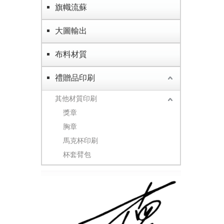
旗幟流蘇
大圖輸出
布料材質
禮贈品印刷
其他材質印刷
獎章
胸章
馬克杯印刷
杯套臂包