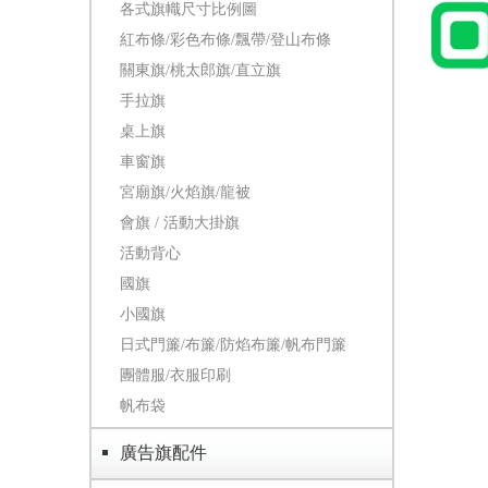
各式旗幟尺寸比例圖
紅布條/彩色布條/飄帶/登山布條
關東旗/桃太郎旗/直立旗
手拉旗
桌上旗
車窗旗
宮廟旗/火焰旗/龍被
會旗 / 活動大掛旗
活動背心
國旗
小國旗
日式門簾/布簾/防焰布簾/帆布門簾
團體服/衣服印刷
帆布袋
廣告旗配件