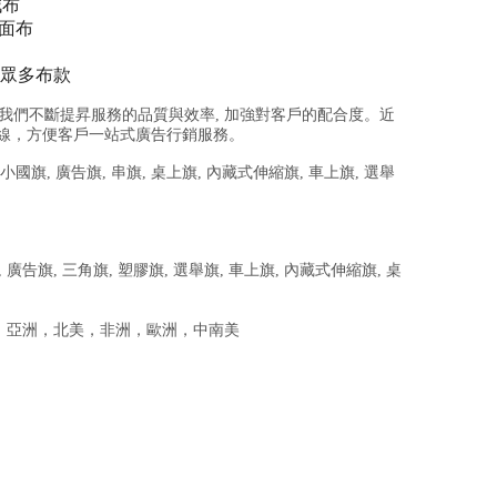
絨布
緞面布
..眾多布款
來我們不斷提昇服務的品質與效率, 加強對客戶的配
合度。近
線，方便客戶一站式廣告行銷服務。
 小國旗, 廣告旗, 串旗, 桌上旗, 內藏式伸縮旗
, 車上旗, 選舉
廣告旗, 三角旗, 塑膠旗, 選舉旗, 車上旗, 內藏式伸縮旗, 桌
東，亞洲，北美，非洲，歐洲，中南美