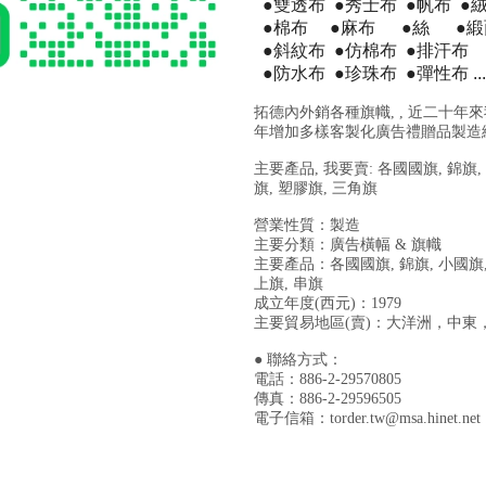
●雙透布 ●秀士布 ●帆布 ●
●棉布 ●麻布 ●絲
●
●斜紋布 ●仿棉布 ●排汗布
●防水布 ●珍珠布 ●彈性布 .
拓德內外銷各種旗幟,
, 近二十年
年增加多樣客製化廣告禮贈品製造
主要產品, 我要賣: 各國國旗, 錦旗,
旗, 塑膠旗, 三角旗
營業性質：製造
主要分類：廣告橫幅 & 旗幟
主要產品：各國國旗, 錦旗, 小國旗, 
上旗, 串旗
成立年度(西元)：1979
主要貿易地區(賣)：大洋洲，中
● 聯絡方式：
電話：886-2-29570805
傳真：886-2-29596505
電子信箱：
torder.tw@msa.hinet.net