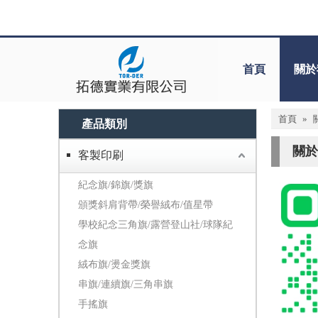
首頁
關於
首頁
»
產品類別
關於
客製印刷
紀念旗/錦旗/獎旗
頒獎斜肩背帶/榮譽絨布/值星帶
學校紀念三角旗/露營登山社/球隊紀
念旗
絨布旗/燙金獎旗
串旗/連續旗/三角串旗
手搖旗