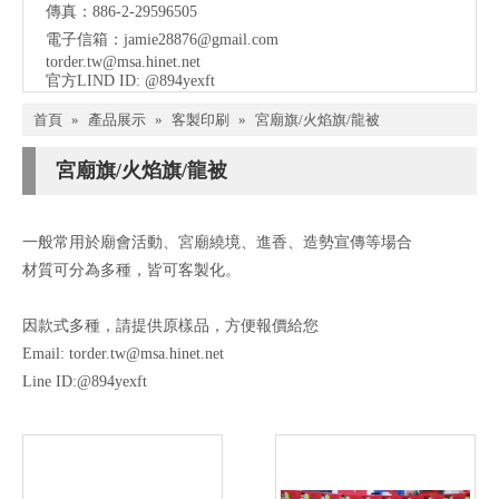
傳真：886-2-29596505
電子信箱：
jamie28876@gmail.com
torder.tw@msa.hinet.net
官方LIND ID: @894yexft
首頁
»
產品展示
»
客製印刷
»
宮廟旗/火焰旗/龍被
宮廟旗/火焰旗/龍被
一般常用於廟會活動、宮廟繞境、進香、造勢宣傳等場合
材質可分為多種，皆可客製化。
因款式多種，請提供原樣品，方便報價給您
Email:
torder.tw@msa.hinet.net
Line ID:@894yexft