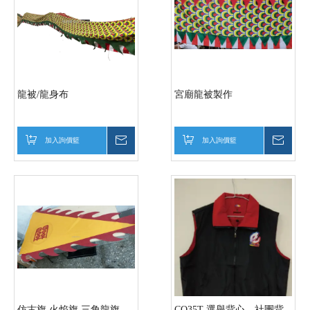
龍被/龍身布
宮廟龍被製作
加入詢價籃
詢價
加入詢價籃
詢價
仿古旗 火焰旗 三角龍旗
CO35T-選舉背心、社團背