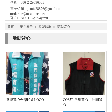
傳真：886-2-29596505
電子信箱：
jamie28876@gmail.com
torder.tw@msa.hinet.net
官方LIND ID: @894yexft
首頁
»
產品展示
»
客製印刷
»
活動背心
活動背心
選舉背心全彩印刷LOGO
CO35T-選舉背心、社團背
心