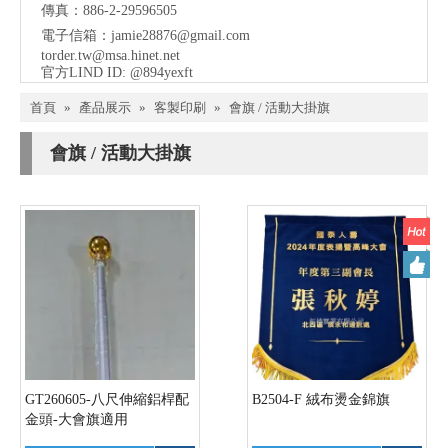
傳真：886-2-29596505
電子信箱：
jamie28876@gmail.com
torder.tw@msa.hinet.net
官方LIND ID: @894yexft
首頁
»
產品展示
»
客製印刷
»
會旗 / 活動大掛旗
會旗 / 活動大掛旗
GT260605-八尺伸縮鋁桿配
B2504-F 絨布燙金錦旗
金頭-大會旗適用