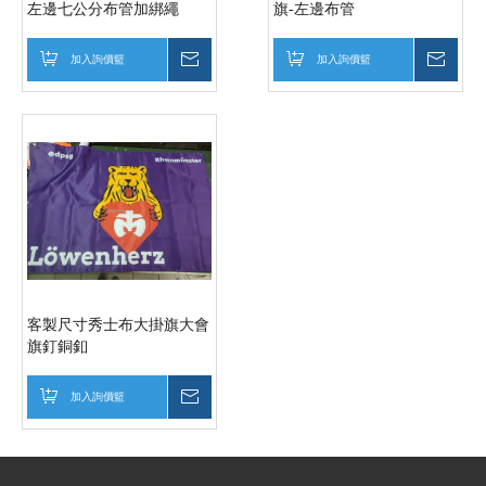
左邊七公分布管加綁繩
旗-左邊布管
加入詢價籃
詢價
加入詢價籃
詢價
客製尺寸秀士布大掛旗大會
旗釘銅釦
加入詢價籃
詢價