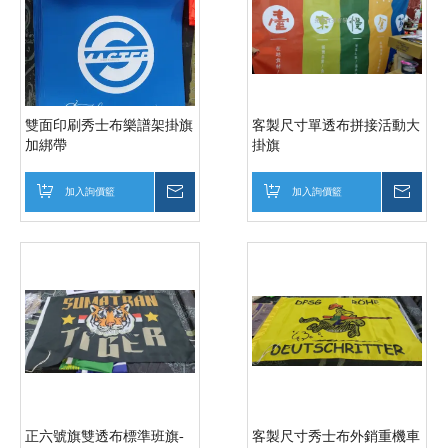
雙面印刷秀士布樂譜架掛旗
客製尺寸單透布拼接活動大
加綁帶
掛旗
加入詢價籃
詢價
加入詢價籃
詢價
正六號旗雙透布標準班旗-
客製尺寸秀士布外銷重機車