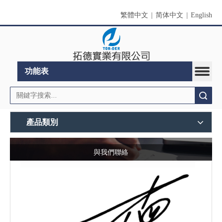
繁體中文
|
简体中文
|
English
功能表
搜索
產品類別
與我們聯絡