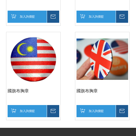
加入詢價籃
詢價
加入詢價籃
詢價
國旗布胸章
國旗布胸章
加入詢價籃
詢價
加入詢價籃
詢價