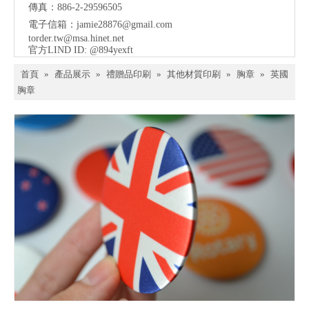
傳真：886-2-29596505
電子信箱：
jamie28876@gmail.com
torder.tw@msa.hinet.net
官方LIND ID: @894yexft
首頁
»
產品展示
»
禮贈品印刷
»
其他材質印刷
»
胸章
»
英國
胸章