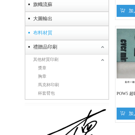
旗幟流蘇
加
大圖輸出
布料材質
禮贈品印刷
其他材質印刷
獎章
胸章
馬克杯印刷
杯套臂包
POW5 
加