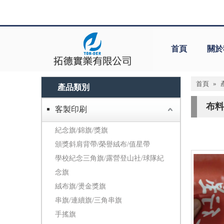
首頁
關於
首頁
»
產品類別
布料
客製印刷
紀念旗/錦旗/獎旗
頒獎斜肩背帶/榮譽絨布/值星帶
學校紀念三角旗/露營登山社/球隊紀
念旗
絨布旗/燙金獎旗
串旗/連續旗/三角串旗
手搖旗