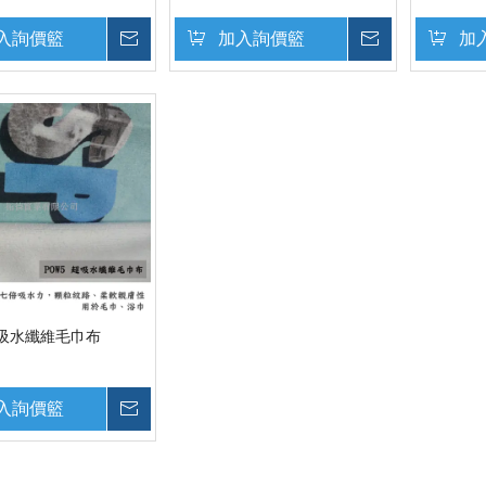
入詢價籃
詢價
加入詢價籃
詢價
加
超吸水纖維毛巾布
入詢價籃
詢價