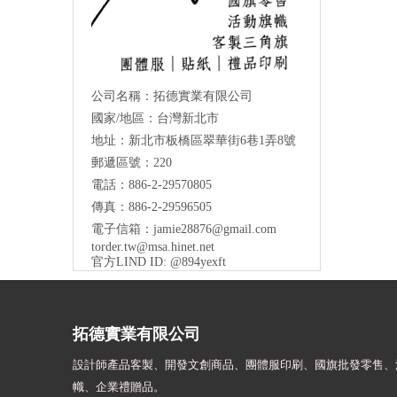
公司名稱：拓德實業有限公司
國家/地區：台灣新北市
地址：新北市板橋區翠華街6巷1弄8號
郵遞區號：220
電話：886-2-29570805
傳真：886-2-29596505
電子信箱：
jamie28876@gmail.com
torder.tw@msa.hinet.net
官方LIND ID: @894yexft
拓德實業有限公司
設計師
產品客製、開發文創商品、團體服印刷、
國旗批發零售、
幟、
企業禮贈品。