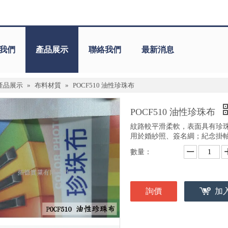
我們
產品展示
聯絡我們
最新消息
產品展示
»
布料材質
»
POCF510 油性珍珠布
POCF510 油性珍珠布
紋路較平滑柔軟，表面具有珍
用於婚紗照、簽名綢；紀念掛
數量：
詢價
加