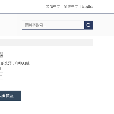
繁體中文
|
简体中文
|
English
搜索
珠般光澤，印刷細膩
軸
入詢價籃