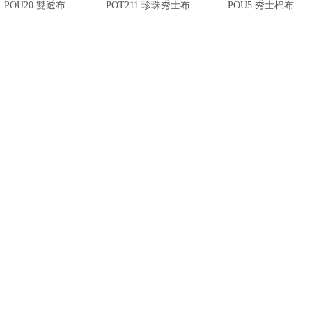
POU20 雙透布
POT211 珍珠秀士布
POU5 秀士棉布