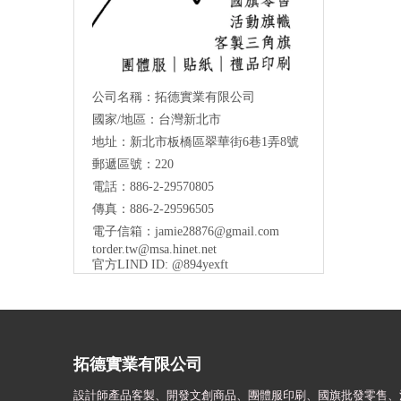
公司名稱：拓德實業有限公司
國家/地區：台灣新北市
地址：新北市板橋區翠華街6巷1弄8號
郵遞區號：220
電話：886-2-29570805
傳真：886-2-29596505
電子信箱：
jamie28876@gmail.com
torder.tw@msa.hinet.net
官方LIND ID: @894yexft
拓德實業有限公司
設計師
產品客製、開發文創商品、團體服印刷、
國旗批發零售、