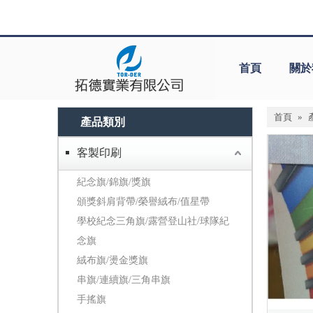
首頁
關於
首頁
»
產品類別
客製印刷
紀念旗/錦旗/獎旗
頒獎斜肩背帶/榮譽絨布/值星帶
學校紀念三角旗/露營登山社/球隊紀
念旗
絨布旗/燙金獎旗
串旗/連續旗/三角串旗
手搖旗