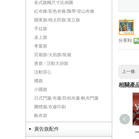
各式旗幟尺寸比例圖
紅布條/彩色布條/飄帶/登山布條
關東旗/桃太郎旗/直立旗
手拉旗
桌上旗
分享到:
車窗旗
宮廟旗/火焰旗/龍被
會旗 / 活動大掛旗
上一條:
活動背心
國旗
相關產
小國旗
日式門簾/布簾/防焰布簾/帆布門簾
團體服/衣服印刷
帆布袋
廣告旗配件