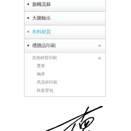
旗幟流蘇
大圖輸出
布料材質
禮贈品印刷
其他材質印刷
獎章
胸章
馬克杯印刷
杯套臂包