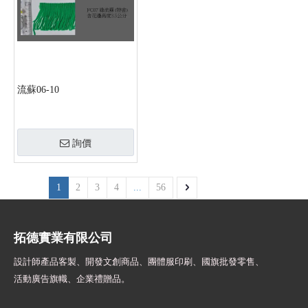
流蘇06-10
詢價
1
2
3
4
...
56
拓德實業有限公司
設計師
產品客製、開發文創商品、團體服印刷、
國旗批發零售、
活動廣告旗幟、
企業禮贈品。