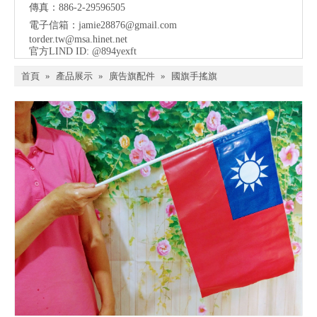
傳真：886-2-29596505
電子信箱：
jamie28876@gmail.com
torder.tw@msa.hinet.net
官方LIND ID: @894yexft
首頁
»
產品展示
»
廣告旗配件
»
國旗手搖旗