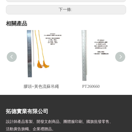
下一條:
相關產品
LW260602 塑膠旗桿+塑
PT260643 白塑膠桿黃頭
GT26
膠頭+黃色流蘇吊繩
PT260660
拓德實業有限公司
設計師
產品客製、開發文創商品、團體服印刷、
國旗批發零售、
活動廣告旗幟、
企業禮贈品。