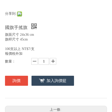
分享到:
國旗手搖旗
旗面尺寸 24x36 cm
旗桿尺寸 45cm
100支以上 NT$7/支
報價稅外加
數量：
詢價
加入詢價籃
上一條: