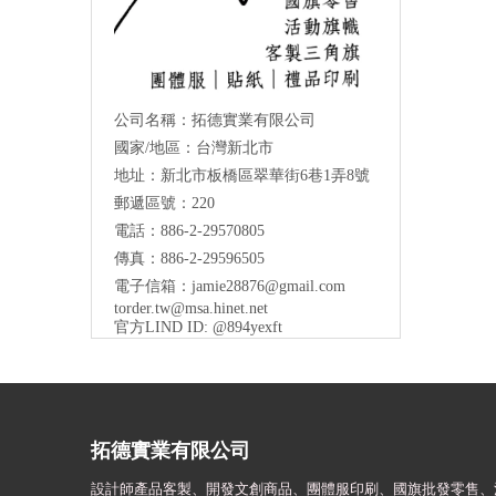
公司名稱：拓德實業有限公司
國家/地區：台灣新北市
地址：新北市板橋區翠華街6巷1弄8號
郵遞區號：220
電話：886-2-29570805
傳真：886-2-29596505
電子信箱：
jamie28876@gmail.com
torder.tw@msa.hinet.net
官方LIND ID: @894yexft
拓德實業有限公司
設計師
產品客製、開發文創商品、團體服印刷、
國旗批發零售、