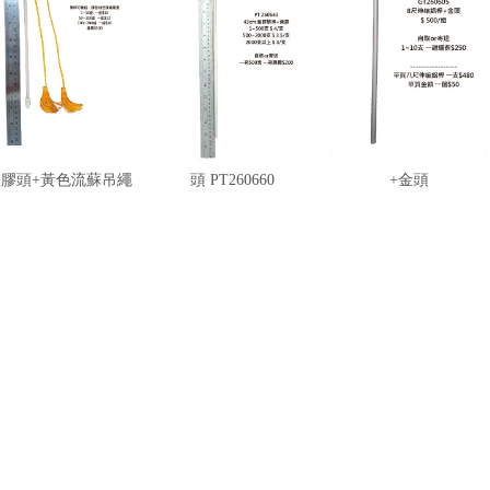
W260602 塑膠旗桿
PT260643 白塑膠桿黃
GT260605 8尺伸縮鋁桿
塑膠頭+黃色流蘇吊繩
頭 PT260660
+金頭