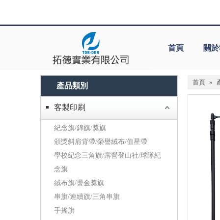
首頁
關於
首頁
»
產品類別
客製印刷
紀念旗/錦旗/獎旗
頒獎斜肩背帶/榮譽絨布/值星帶
學校紀念三角旗/露營登山社/球隊紀
念旗
絨布旗/燙金獎旗
串旗/連續旗/三角串旗
手搖旗