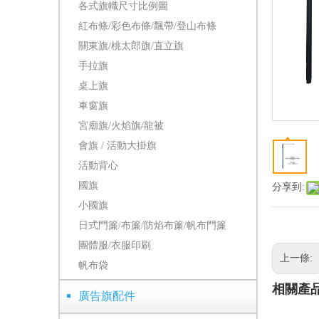
各式旗幟尺寸比例圖
紅布條/彩色布條/飄帶/登山布條
關東旗/桃太郎旗/直立旗
手拉旗
桌上旗
車窗旗
宮廟旗/火焰旗/龍被
會旗 / 活動大掛旗
活動背心
國旗
分享到:
小國旗
日式門簾/布簾/防焰布簾/帆布門簾
團體服/衣服印刷
上一條:
帆布袋
相關產
廣告旗配件