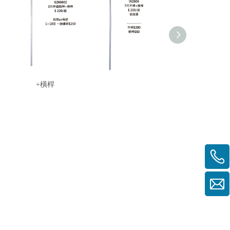
G260602 3米伸縮鐵桿
W26067尺木桿+橫桿
GT260605-八
+橫桿
桿配金頭-大會