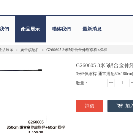
我們
產品展示
聯絡我們
最新消息
產品展示
»
廣告旗配件
»
G260605 3米5鋁合金伸縮旗桿+橫桿
G260605 3米5鋁合金
3米5伸縮桿 通常搭配60x180cm
數量：
詢價
加