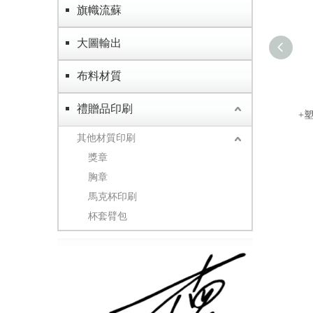
旗幟流蘇
大圖輸出
布料材質
L
禮贈品印刷
+
其他材質印刷
獎章
胸章
馬克杯印刷
杯套臂包