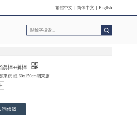
繁體中文
|
简体中文
|
English
搜索
伸縮旗桿+橫桿
關東旗 或 60x150cm關東旗
入詢價籃