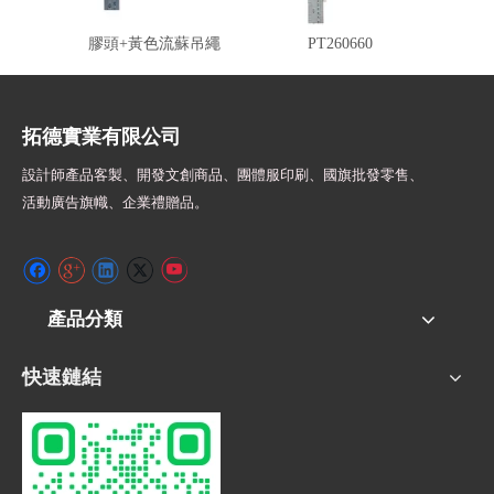
LW260602 塑膠旗桿+塑
PT260643 白塑膠桿黃頭
GT26
膠頭+黃色流蘇吊繩
PT260660
拓德實業有限公司
設計師
產品客製、開發文創商品、團體服印刷、
國旗批發零售、
活動廣告旗幟、
企業禮贈品。
產品分類
快速鏈結