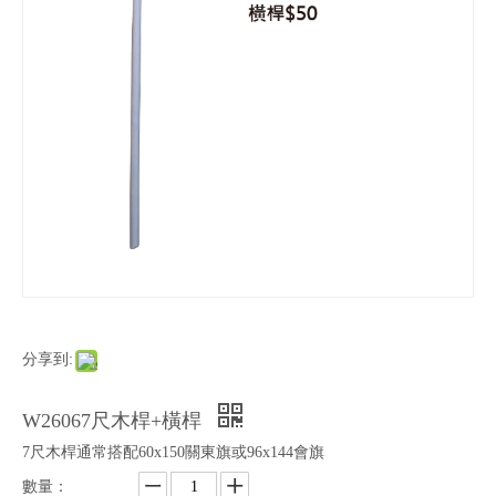
分享到:
W26067尺木桿+橫桿
7尺木桿通常搭配60x150關東旗或96x144會旗
數量：