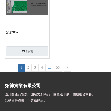
流蘇06-10
詢價
1
2
3
4
...
56
拓德實業有限公司
設計師
產品客製、開發文創商品、團體服印刷、
國旗批發零售、
活動廣告旗幟、
企業禮贈品。