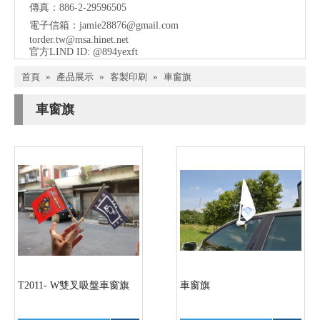
傳真：886-2-29596505
電子信箱：
jamie28876@gmail.com
torder.tw@msa.hinet.net
官方LIND ID: @894yexft
首頁
»
產品展示
»
客製印刷
»
車窗旗
車窗旗
T2011- W雙叉吸盤車窗旗
車窗旗