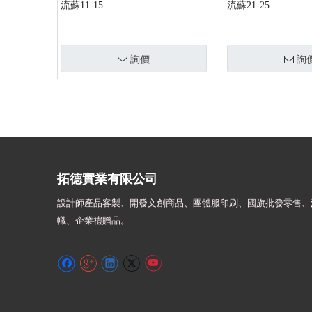
流蘇11-15
流蘇21-25
詢價
詢
»
拓德實業有限公司
設計師
產品客製、開發文創商品、團體服印刷、
國旗批發零售、
幟、
企業禮贈品。