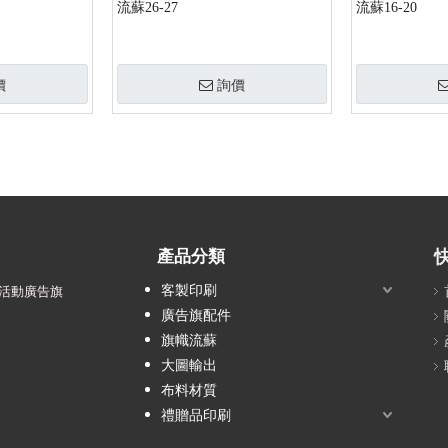
流蘇26-27
流蘇16-20
價
詢價
產品分類
客製印刷
活動廣告旗
廣告旗配件
旗幟流蘇
大圖輸出
布料材質
禮贈品印刷