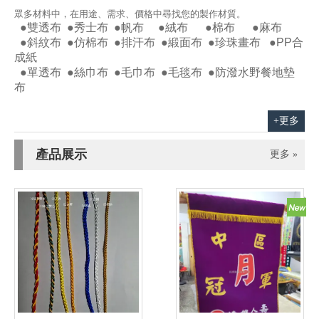
眾多材料中，在用途、需求、價格中尋找您的製作材質。
●雙透布 ●秀士布 ●帆布 ●絨布 ●棉布 ●麻布
●斜紋布 ●仿棉布 ●排汗布
●緞面布
●珍珠畫布 ●PP合
成紙
●單透布 ●絲巾布 ●毛巾布 ●毛毯布 ●防潑水野餐地墊
布
+更多
產品展示
更多 »