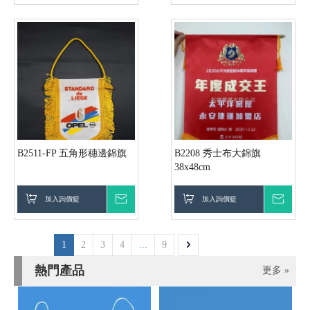
B2511-FP 五角形穗邊錦旗
B2208 秀士布大錦旗
38x48cm
加入詢價籃
詢價
加入詢價籃
詢價
1
2
3
4
...
9
熱門產品
更多 »