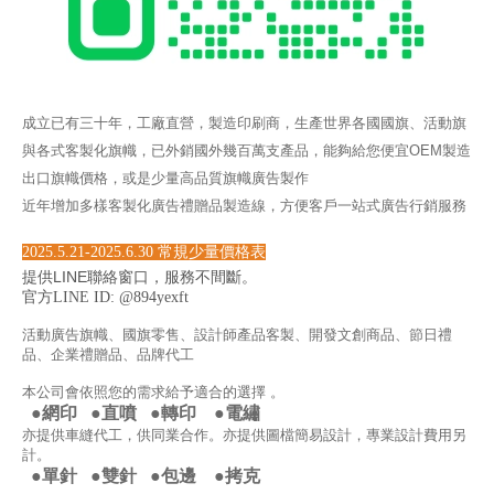
成立已有三十年，工廠直營，製造印刷商，生產世界各國國旗、活動旗
與各式客製化旗幟，已外銷國外幾百萬支產品，能夠給您便宜OEM製造
出口旗幟價格，或是少量高品質旗幟廣告製作
近年增加多樣客製化廣告禮贈品製造線，方便客戶一站式廣告行銷服務
2025.5.21-2025.6.30 常規少量價格表
提供LINE聯絡窗口，服務不間斷。
官方LINE ID: @894yexft
活動廣告旗幟、國旗零售、
設計師
產品客製、開發文創商品、節日禮
品、企業禮贈品、品牌代工
本公司會依照您的需求給予適合的選擇 。
●
網印
●直噴
●
轉印
●
電繡
亦提供車縫代工，供同業合作。
亦提供圖檔簡易設計，專業設計費用另
計。
●
單針
●
雙針
●包邊
●
拷克