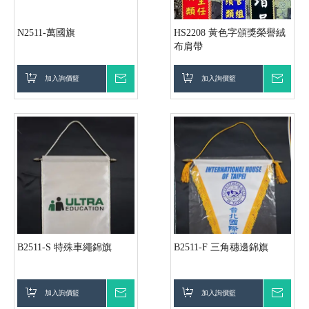
N2511-萬國旗
HS2208 黃色字頒獎榮譽絨
布肩帶
加入詢價籃
詢價
加入詢價籃
詢價
B2511-S 特殊車繩錦旗
B2511-F 三角穗邊錦旗
加入詢價籃
詢價
加入詢價籃
詢價