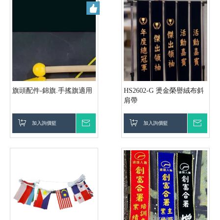
旗頭配件-錦旗.手搖旗適用
HS2602-G 燙金榮譽絨布斜
肩帶
加入詢價籃
詢價
加入詢價籃
詢價