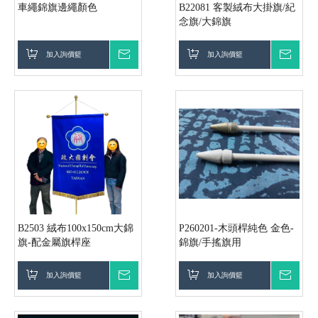
車繩錦旗邊繩顏色
B22081 客製絨布大掛旗/紀
念旗/大錦旗
加入詢價籃
詢價
加入詢價籃
詢價
B2503 絨布100x150cm大錦
P260201-木頭桿純色 金色-
旗-配金屬旗桿座
錦旗/手搖旗用
加入詢價籃
詢價
加入詢價籃
詢價