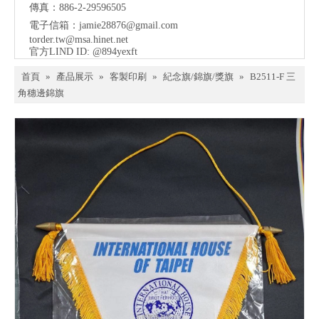
傳真：886-2-29596505
電子信箱：
jamie28876@gmail.com
torder.tw@msa.hinet.net
官方LIND ID: @894yexft
首頁
»
產品展示
»
客製印刷
»
紀念旗/錦旗/獎旗
»
B2511-F 三
角穗邊錦旗