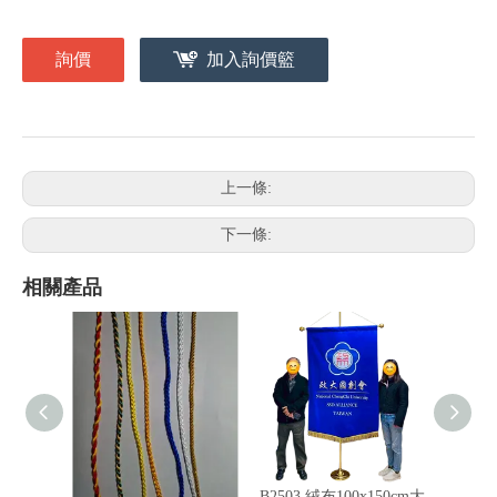
詢價
加入詢價籃
上一條:
下一條:
相關產品
車繩錦旗邊繩顏色
B2503 絨布100x150cm大
旗頭配