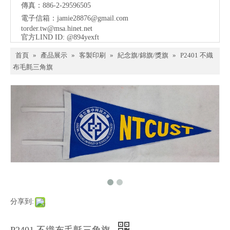
傳真：886-2-29596505
電子信箱：
jamie28876@gmail.com
torder.tw@msa.hinet.net
官方LIND ID: @894yexft
首頁
»
產品展示
»
客製印刷
»
紀念旗/錦旗/獎旗
»
P2401 不織
布毛氈三角旗
分享到: