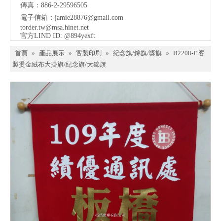
傳真：886-2-29596505
電子信箱：
jamie28876@gmail.com
torder.tw@msa.hinet.net
官方LIND ID: @894yexft
首頁
»
產品展示
»
客製印刷
»
紀念旗/錦旗/獎旗
»
B2208-F 客
製燙金絨布大掛旗/紀念旗/大錦旗