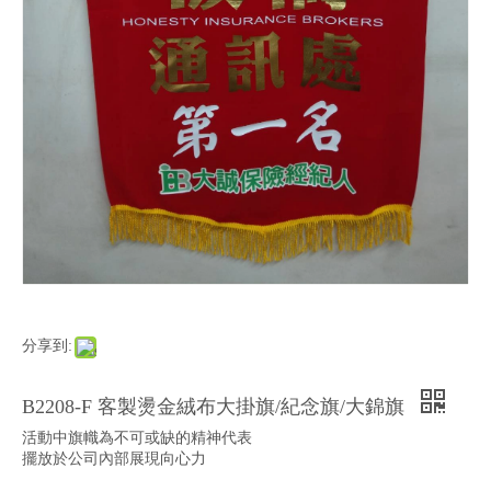
分享到:
B2208-F 客製燙金絨布大掛旗/紀念旗/大錦旗
活動中旗幟為不可或缺的精神代表
擺放於公司內部展現向心力