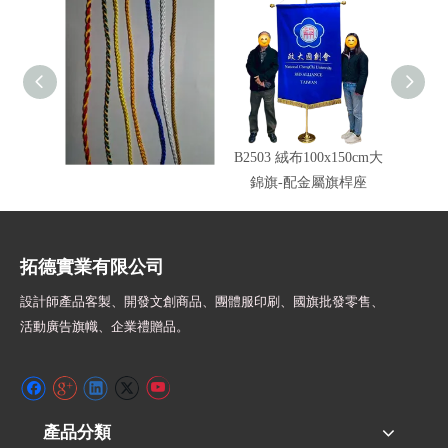
車繩錦旗邊繩顏色
B2503 絨布100x150cm大
旗頭配
錦旗-配金屬旗桿座
拓德實業有限公司
設計師
產品客製、開發文創商品、團體服印刷、
國旗批發零售、
活動廣告旗幟、
企業禮贈品。
產品分類