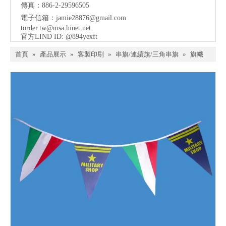
傳真：886-2-29596505
電子信箱：
jamie28876@gmail.com
torder.tw@msa.hinet.net
官方LIND ID: @894yexft
首頁
»
產品展示
»
客製印刷
»
串旗/連續旗/三角串旗
»
旗幟