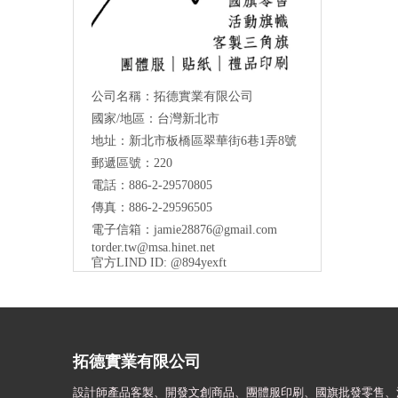
公司名稱：拓德實業有限公司
國家/地區：台灣新北市
地址：新北市板橋區翠華街6巷1弄8號
郵遞區號：220
電話：886-2-29570805
傳真：886-2-29596505
電子信箱：
jamie28876@gmail.com
torder.tw@msa.hinet.net
官方LIND ID: @894yexft
拓德實業有限公司
設計師
產品客製、開發文創商品、團體服印刷、
國旗批發零售、