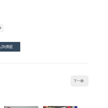
入詢價籃
下一條: