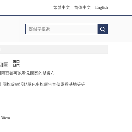
繁體中文
|
简体中文
|
English
搜索
圖
個圖
用兩面都可以看見圖案的雙透布
國ˋ國旗促銷活動單色串旗廣告宣傳露營基地等等
 30cm