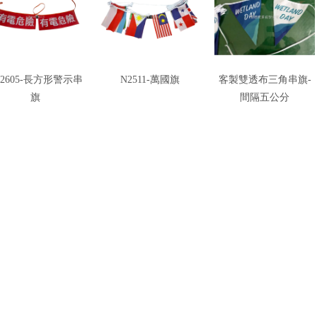
F2605-長方形警示串
N2511-萬國旗
客製雙透布三角串旗-
旗
間隔五公分