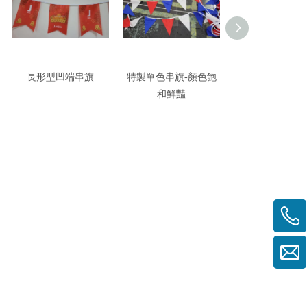
長形型凹端串旗
特製單色串旗-顏色飽
客製三角雙透布
和鮮豔
間隔3公分