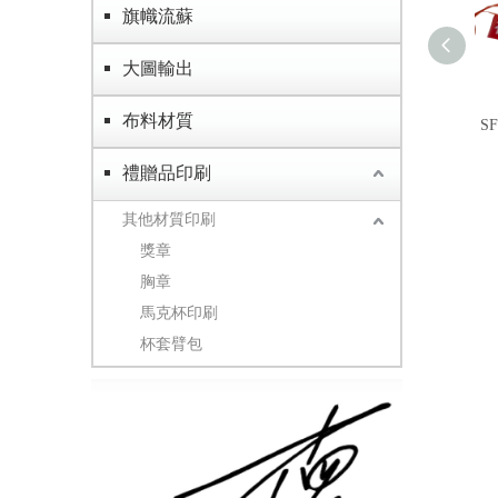
旗幟流蘇
大圖輸出
布料材質
S
禮贈品印刷
其他材質印刷
獎章
胸章
馬克杯印刷
杯套臂包