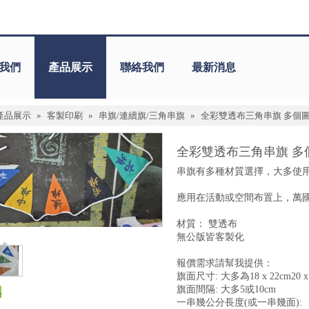
我們
產品展示
聯絡我們
最新消息
產品展示
»
客製印刷
»
串旗/連續旗/三角串旗
»
全彩雙透布三角串旗 多個
全彩雙透布三角串旗 多
串旗有多種材質選擇，大多使
應用在活動或空間布置上，萬
材質： 雙透布
無公版皆客製化
報價需求請幫我提供：
旗面尺寸: 大多為18 x 22cm20 x
旗面間隔: 大多5或10cm
一串幾公分長度(或一串幾面):