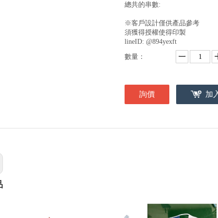
總共的串數:
※客戶設計僅供產品參考
須獲得授權使得印製
lineID: @894yexft
數量：
詢價
加
品