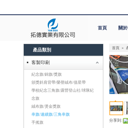
首頁
關於
首頁
»
產品類別
客製印刷
紀念旗/錦旗/獎旗
頒獎斜肩背帶/榮譽絨布/值星帶
學校紀念三角旗/露營登山社/球隊紀
念旗
絨布旗/燙金獎旗
串旗/連續旗/三角串旗
分享到:
手搖旗