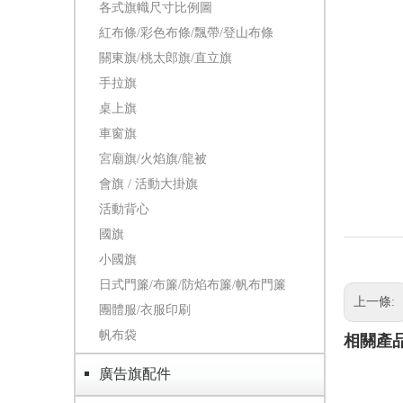
各式旗幟尺寸比例圖
紅布條/彩色布條/飄帶/登山布條
關東旗/桃太郎旗/直立旗
手拉旗
桌上旗
車窗旗
宮廟旗/火焰旗/龍被
會旗 / 活動大掛旗
活動背心
國旗
小國旗
日式門簾/布簾/防焰布簾/帆布門簾
上一條:
團體服/衣服印刷
帆布袋
相關產
廣告旗配件