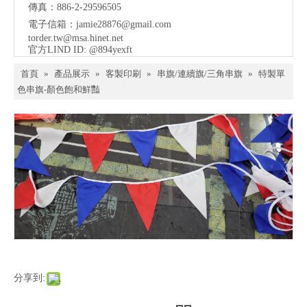
傳真：886-2-29596505
電子信箱：
jamie28876@gmail.com
torder.tw@msa.hinet.net
官方LIND ID: @894yexft
首頁
»
產品展示
»
客製印刷
»
串旗/連續旗/三角串旗
»
特製單
色串旗-顏色飽和鮮豔
分享到: