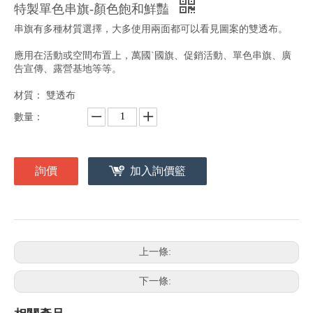
特製單色串旗-顏色飽和鮮豔
串旗有多種材質選擇，大多使用兩面都可以看見圖案的雙透布。
應用在活動或空間布置上，萬國ˋ國旗、促銷活動、單色串旗、廣
告宣傳、露營基地等等。
材質： 雙透布
數量：
詢價
加入詢價籃
上一條:
下一條: