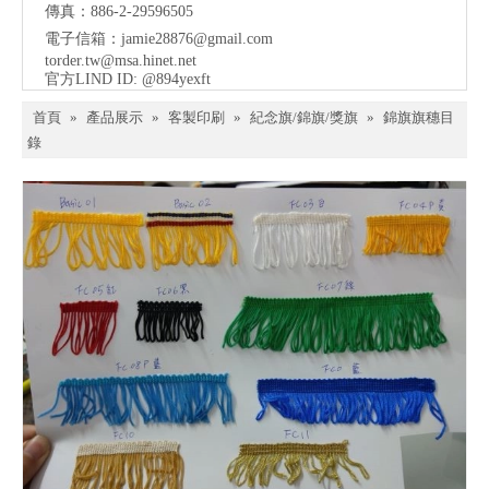
傳真：886-2-29596505
電子信箱：
jamie28876@gmail.com
torder.tw@msa.hinet.net
官方LIND ID: @894yexft
首頁
»
產品展示
»
客製印刷
»
紀念旗/錦旗/獎旗
»
錦旗旗穗目
錄