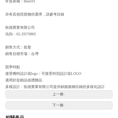
常規黃穗：Basic01
亦有其他現貨穗供選擇，請參考目錄
拓德實業有限公司
洽詢：02-29570805
銷售方式：批發
銷售目標市場：台灣
競爭特點
接受獨特設計或logo：可接受特別設計或LOGO
適用於促銷品或禮贈品
多樣設計：拓德實業有限公司提供錦旗旗穗目錄的多樣化設計
上一條:
下一條:
相關產品