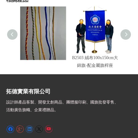
車繩錦旗邊繩顏色
B2503 絨布100x150cm大
旗頭配
錦旗-配金屬旗桿座
拓德實業有限公司
設計師
產品客製、開發文創商品、團體服印刷、
國旗批發零售、
活動廣告旗幟、
企業禮贈品。