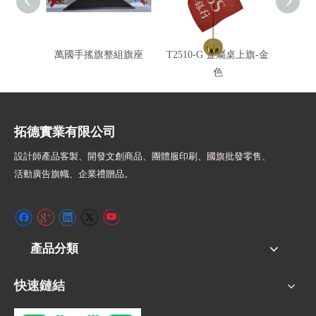
萬國手搖旗整組旗座
T2510-G 金屬桌上旗-金
T251
色
拓德實業有限公司
設計師
產品客製、開發文創商品、團體服印刷、
國旗批發零售、
活動廣告旗幟、
企業禮贈品。
產品分類
快速鏈結