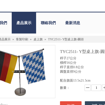
我們
產品展示
聯絡我們
最新消息
產品展示
»
客製印刷
»
桌上旗
»
TYC2511- Y型桌上旗-圓頭
TYC2511- Y型桌上旗-
桿子27公分
橫桿16公分
桿子直徑0.8公分
圓盤直徑9公分
配合旗面13.5x21.5cm
數量：