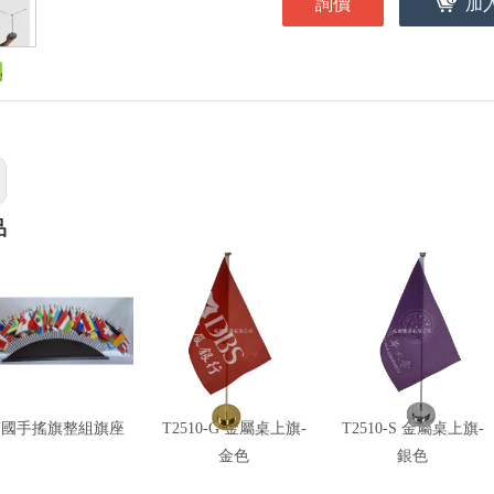
詢價
加
品
萬國手搖旗整組旗座
T2510-G 金屬桌上旗-
T2510-S 金屬桌上旗-
金色
銀色