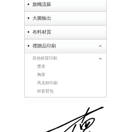
旗幟流蘇
大圖輸出
布料材質
禮贈品印刷
其他材質印刷
獎章
胸章
馬克杯印刷
杯套臂包