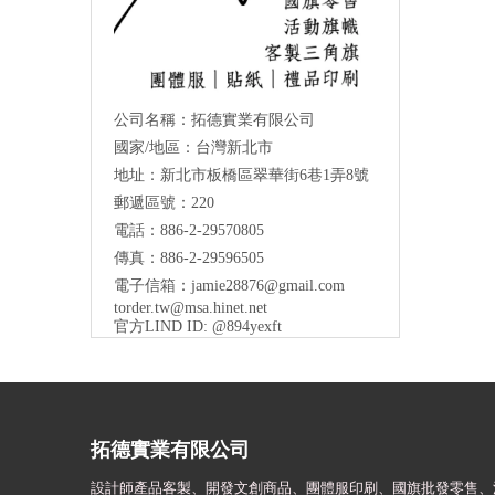
公司名稱：拓德實業有限公司
國家/地區：台灣新北市
地址：新北市板橋區翠華街6巷1弄8號
郵遞區號：220
電話：886-2-29570805
傳真：886-2-29596505
電子信箱：
jamie28876@gmail.com
torder.tw@msa.hinet.net
官方LIND ID: @894yexft
拓德實業有限公司
設計師
產品客製、開發文創商品、團體服印刷、
國旗批發零售、