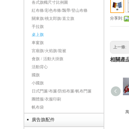
各式旗幟尺寸比例圖
紅布條/彩色布條/飄帶/登山布條
分享到:
關東旗/桃太郎旗/直立旗
手拉旗
桌上旗
車窗旗
上一條:
宮廟旗/火焰旗/龍被
會旗 / 活動大掛旗
相關產
活動背心
國旗
小國旗
日式門簾/布簾/防焰布簾/帆布門簾
團體服/衣服印刷
帆布袋
廣告旗配件