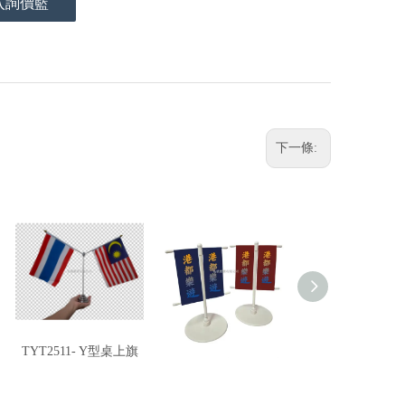
入詢價籃
下一條:
TYT2511- Y型桌上旗
T2511-PB 桌上路燈旗
常見旗幟配