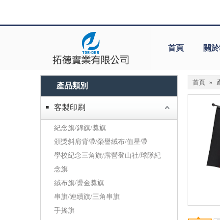
首頁
關於
首頁
»
產品類別
客製印刷
紀念旗/錦旗/獎旗
頒獎斜肩背帶/榮譽絨布/值星帶
學校紀念三角旗/露營登山社/球隊紀
念旗
絨布旗/燙金獎旗
串旗/連續旗/三角串旗
手搖旗