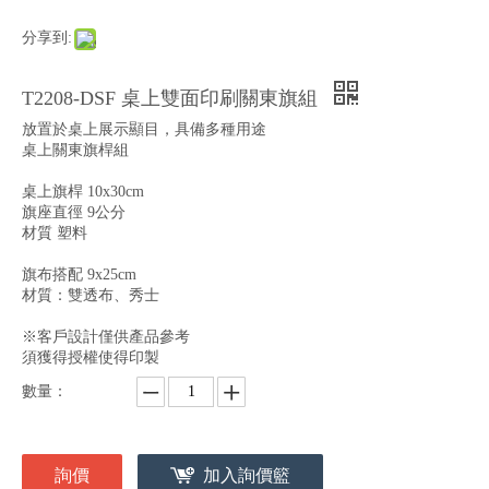
分享到:
T2208-DSF 桌上雙面印刷關東旗組
放置於桌上展示顯目，具備多種用途
桌上關東旗桿組
桌上旗桿 10x30cm
旗座直徑 9公分
材質 塑料
旗布搭配 9x25cm
材質：雙透布、秀士
※客戶設計僅供產品參考
須獲得授權使得印製
數量：
詢價
加入詢價籃