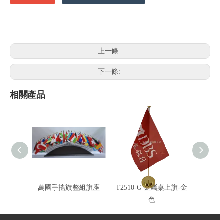
上一條:
下一條:
相關產品
萬國手搖旗整組旗座
T2510-G 金屬桌上旗-金
T251
色