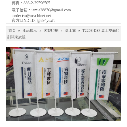
傳真：886-2-29596505
電子信箱：
jamie28876@gmail.com
torder.tw@msa.hinet.net
官方LIND ID: @894yexft
首頁
»
產品展示
»
客製印刷
»
桌上旗
»
T2208-DSF 桌上雙面印
刷關東旗組