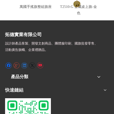
萬國手搖旗整組旗座
T2510-G 金屬桌上旗-金
T251
色
拓德實業有限公司
設計師
產品客製、開發文創商品、團體服印刷、
國旗批發零售、
活動廣告旗幟、
企業禮贈品。
產品分類
快速鏈結