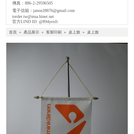
傳真：886-2-29596505
電子信箱：
jamie28876@gmail.com
torder.tw@msa.hinet.net
官方LIND ID: @894yexft
首頁
»
產品展示
»
客製印刷
»
桌上旗
»
桌上旗