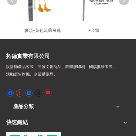
LW260602 塑膠旗桿+塑
GT260605 8尺伸縮鋁桿
G260
膠頭+黃色流蘇吊繩
+金頭
拓德實業有限公司
設計師
產品客製、開發文創商品、團體服印刷、
國旗批發零售、
活動廣告旗幟、
企業禮贈品。
產品分類
快速鏈結