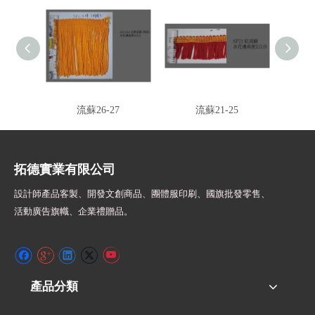
流蘇26-27
流蘇21-25
拓德實業有限公司
設計師
產品客製、開發文創商品、團體服印刷、
國旗批發零售、
活動廣告旗幟、
企業禮贈品。
產品分類