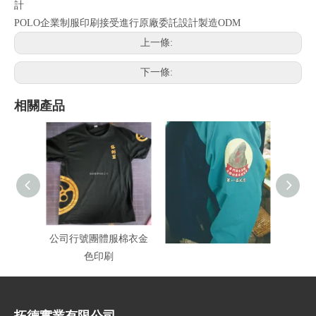
計
POLO企業制服印刷接受進行原廠委託設計製造ODM
上一條:
下一條:
相關產品
公司行號團體服棉衣金
背心防風外套印刷
專
色印刷
拓德實業有限公司