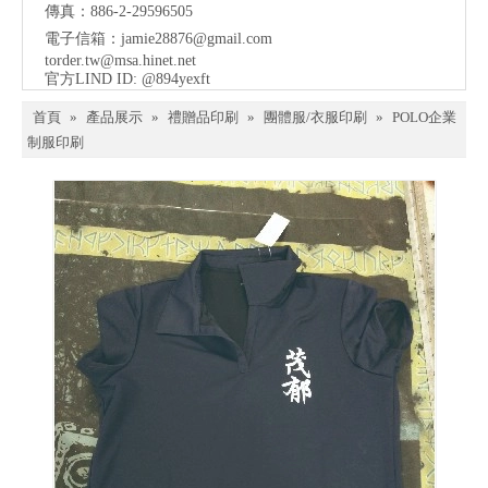
傳真：886-2-29596505
電子信箱：
jamie28876@gmail.com
torder.tw@msa.hinet.net
官方LIND ID: @894yexft
首頁
»
產品展示
»
禮贈品印刷
»
團體服/衣服印刷
»
POLO企業
制服印刷