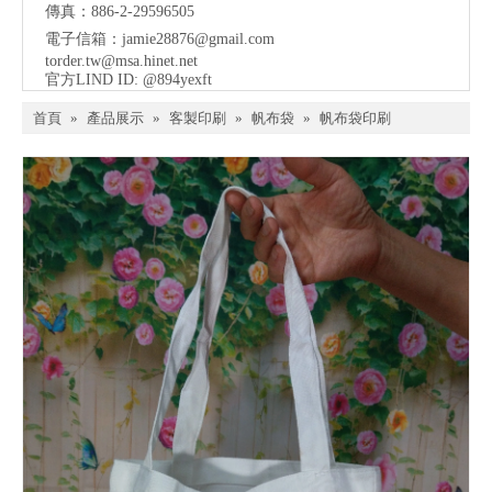
傳真：886-2-29596505
電子信箱：
jamie28876@gmail.com
torder.tw@msa.hinet.net
官方LIND ID: @894yexft
首頁
»
產品展示
»
客製印刷
»
帆布袋
»
帆布袋印刷