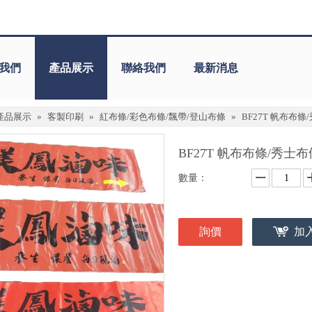
我們
產品展示
聯絡我們
最新消息
產品展示
»
客製印刷
»
紅布條/彩色布條/飄帶/登山布條
»
BF27T 帆布布條
BF27T 帆布布條/秀士
數量：
詢價
加