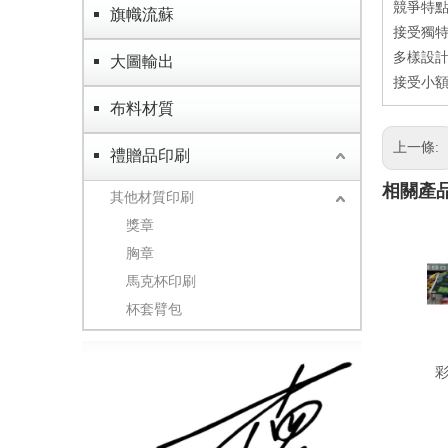
競爭特
旗幟流蘇
接受獨特
多樣設計
大圖輸出
接受小額
布料材質
上一條:
禮贈品印刷
相關產
其他材質印刷
獎章
胸章
馬克杯印刷
杯套臂包