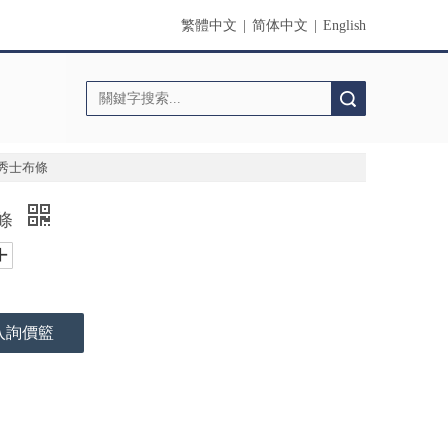
繁體中文
|
简体中文
|
English
搜索
/秀士布條
布條
入詢價籃