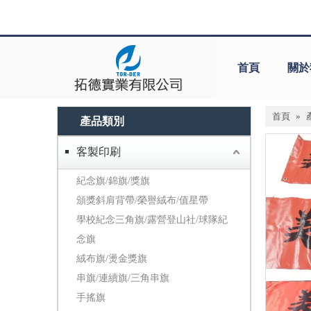
首頁
關於
首頁
»
產品類別
客製印刷
紀念旗/錦旗/獎旗
頒獎斜肩背帶/榮譽絨布/值星帶
學校紀念三角旗/露營登山社/球隊紀
念旗
絨布旗/燙金獎旗
串旗/連續旗/三角串旗
手搖旗