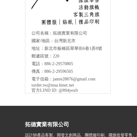
公司名稱：拓德實業有限公司
國家/地區：台灣新北市
地址：新北市板橋區翠華街6巷1弄8號
郵遞區號：220
電話：886-2-29570805
傳真：886-2-29596505
電子信箱：
jamie28876@gmail.com
torder.tw@msa.hinet.net
官方LIND ID: @894yexft
拓德實業有限公司
設計師
產品客製、開發文創商品、團體服印刷、
國旗批發零售、