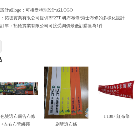
點
設計或logo：可接受特別設計或LOGO
：拓德實業有限公司提供BF27T 帆布布條/秀士布條的多樣化設計
訂單：拓德實業有限公司可接受詢價最低訂購量為1件
品
彩色雙透布廣告布條
TR2511- 5x60cm全彩印
F1807 紅布條
+左右布管綁繩
刷雙透布條