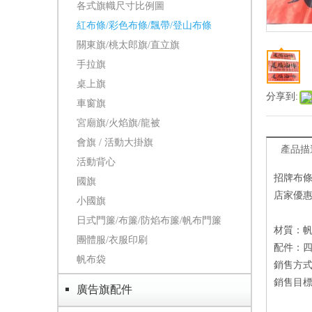
各式旗幟尺寸比例圖
紅布條/彩色布條/飄帶/登山布條
關東旗/桃太郎旗/直立旗
手拉旗
桌上旗
分享到:
車窗旗
宮廟旗/火焰旗/龍被
會旗 / 活動大掛旗
產品描
活動背心
招牌布
國旗
店家優
小國旗
日式門簾/布簾/防焰布簾/帆布門簾
材質：帆
團體服/衣服印刷
配件：
帆布袋
銷售方
銷售目
廣告旗配件