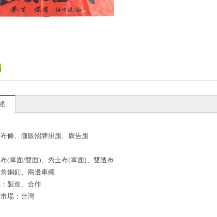
述
條
惠布條、攤販招牌掛旗、廣告旗
布(單面/雙面)、秀士布(單面)、雙透布
四角銅釦、兩邊車繩
式：製造、合作
標市場：台灣