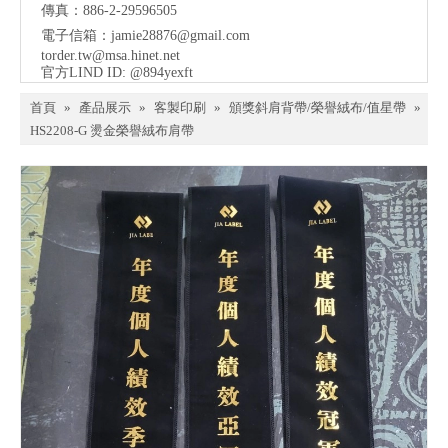
傳真：886-2-29596505
電子信箱：
jamie28876@gmail.com
torder.tw@msa.hinet.net
官方LIND ID: @894yexft
首頁
»
產品展示
»
客製印刷
»
頒獎斜肩背帶/榮譽絨布/值星帶
»
HS2208-G 燙金榮譽絨布肩帶