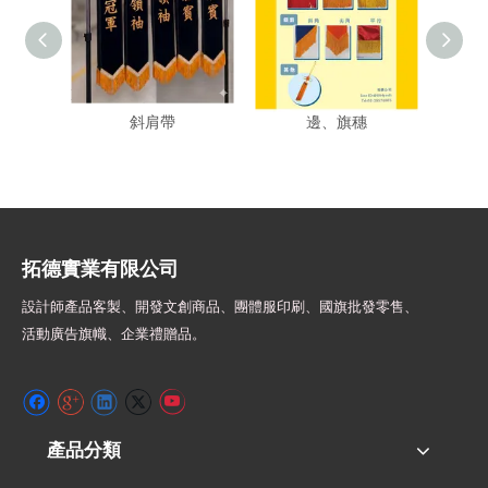
HS2602-G 燙金榮譽絨布
背帶搭配的配件、花
HS24
斜肩帶
邊、旗穗
拓德實業有限公司
設計師
產品客製、開發文創商品、團體服印刷、
國旗批發零售、
活動廣告旗幟、
企業禮贈品。
產品分類