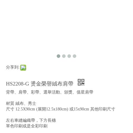
分享到:
HS2208-G 燙金榮譽絨布肩帶
背帶、肩帶、彩帶、選舉活動、頒獎、值星肩帶
材質 絨布、秀士
尺寸 12.5X90cm (展開12.5x180cm) 或15x90cm 其他印刷尺寸
左右車縫編織帶，下方長穗
單色印刷或是全彩印刷