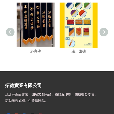
HS2602-G 燙金榮譽絨布
背帶搭配的配件、花
HS24
斜肩帶
邊、旗穗
拓德實業有限公司
設計師
產品客製、開發文創商品、團體服印刷、
國旗批發零售、
活動廣告旗幟、
企業禮贈品。