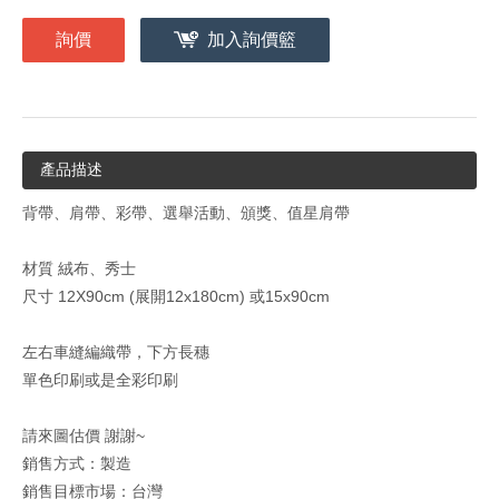
詢價
加入詢價籃
產品描述
背帶、肩帶、彩帶、選舉活動、頒獎、值星肩帶
材質 絨布、秀士
尺寸 12X90cm (展開12x180cm) 或15x90cm
左右車縫編織帶，下方長穗
單色印刷或是全彩印刷
請來圖估價 謝謝~
銷售方式：製造
銷售目標市場：台灣