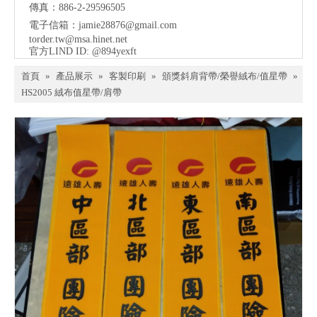
傳真：886-2-29596505
電子信箱：
jamie28876@gmail.com
torder.tw@msa.hinet.net
官方LIND ID: @894yexft
首頁
»
產品展示
»
客製印刷
»
頒獎斜肩背帶/榮譽絨布/值星帶
»
HS2005 絨布值星帶/肩帶