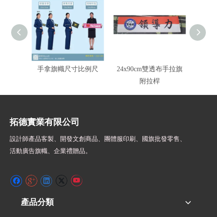
手拿旗幟尺寸比例尺
24x90cm雙透布手拉旗
附拉桿
拓德實業有限公司
設計師
產品客製、開發文創商品、團體服印刷、
國旗批發零售、
活動廣告旗幟、
企業禮贈品。
產品分類