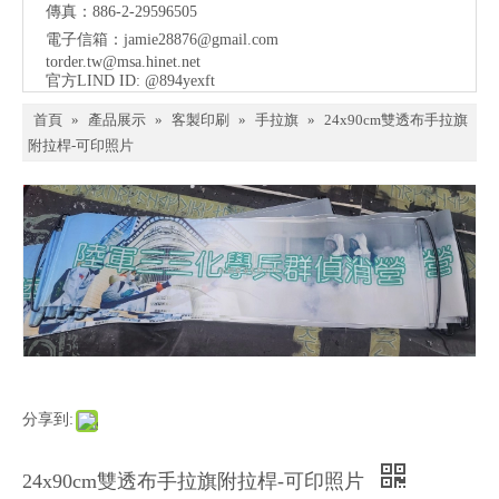
傳真：886-2-29596505
電子信箱：
jamie28876@gmail.com
torder.tw@msa.hinet.net
官方LIND ID: @894yexft
首頁
»
產品展示
»
客製印刷
»
手拉旗
»
24x90cm雙透布手拉旗
附拉桿-可印照片
分享到:
24x90cm雙透布手拉旗附拉桿-可印照片