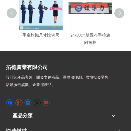
手拿旗幟尺寸比例尺
24x90cm雙透布手拉旗
24x
附拉桿
附
拓德實業有限公司
設計師
產品客製、開發文創商品、團體服印刷、
國旗批發零售、
活動廣告旗幟、
企業禮贈品。
產品分類