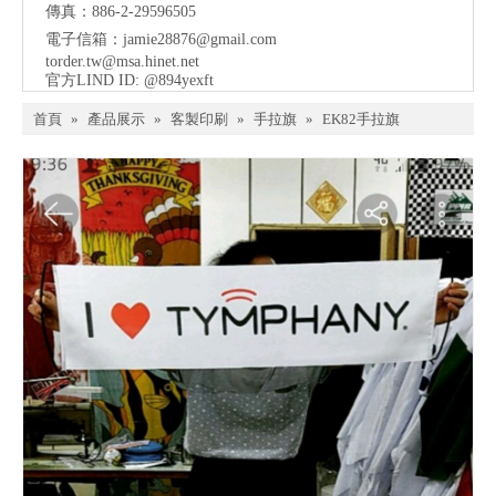
傳真：886-2-29596505
電子信箱：
jamie28876@gmail.com
torder.tw@msa.hinet.net
官方LIND ID: @894yexft
首頁
»
產品展示
»
客製印刷
»
手拉旗
»
EK82手拉旗