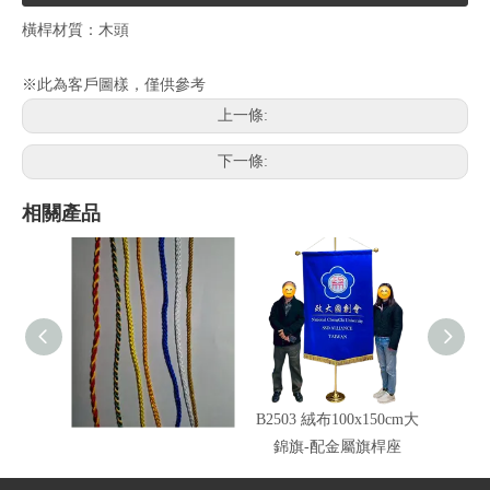
橫桿材質：木頭
※此為客戶圖樣，僅供參考
上一條:
下一條:
相關產品
車繩錦旗邊繩顏色
B2503 絨布100x150cm大
旗頭配
錦旗-配金屬旗桿座