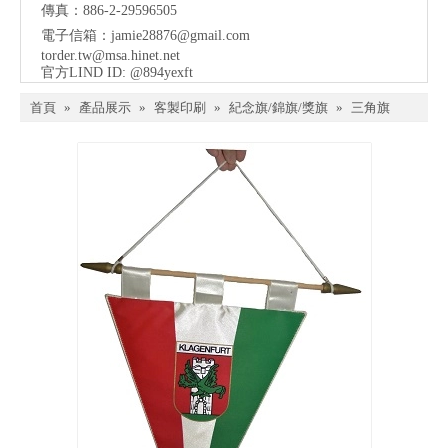
傳真：886-2-29596505
電子信箱：
jamie28876@gmail.com
torder.tw@msa.hinet.net
官方LIND ID: @894yexft
首頁
»
產品展示
»
客製印刷
»
紀念旗/錦旗/獎旗
»
三角旗