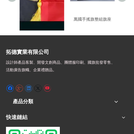
旗頭配件-錦旗.手搖旗適
萬國手搖旗整組旗座
T251
用
拓德實業有限公司
設計師
產品客製、開發文創商品、團體服印刷、
國旗批發零售、
活動廣告旗幟、
企業禮贈品。
產品分類
快速鏈結