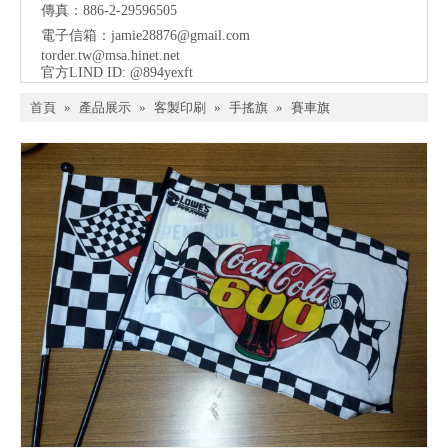
傳真：886-2-29596505
電子信箱：
jamie28876@gmail.com
torder.tw@msa.hinet.net
官方LIND ID: @894yexft
首頁
»
產品展示
»
客製印刷
»
手搖旗
»
賽車旗