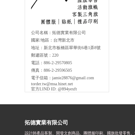
公司名稱：拓德實業有限公司
國家/地區：台灣新北市
地址：新北市板橋區翠華街6巷1弄8號
郵遞區號：220
電話：886-2-29570805
傳真：886-2-29596505
電子信箱：
jamie28876@gmail.com
torder.tw@msa.hinet.net
官方LIND ID: @894yexft
拓德實業有限公司
設計師
產品客製、開發文創商品、團體服印刷、
國旗批發零售、