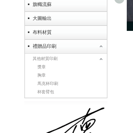
旗幟流蘇
大圖輸出
旗
布料材質
禮贈品印刷
其他材質印刷
獎章
胸章
馬克杯印刷
杯套臂包