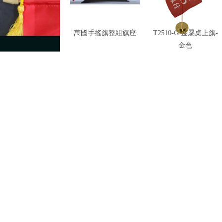
頭配件-錦旗.手搖旗
萬國手搖旗整組旗座
T2510-G 金屬桌上旗-
適用
金色