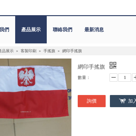
我們
產品展示
聯絡我們
最新消息
產品展示
»
客製印刷
»
手搖旗
»
網印手搖旗
網印手搖旗
數量：
詢價
加