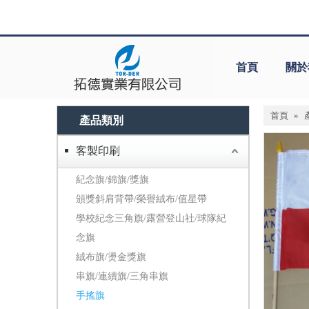
首頁
關於
首頁
»
產品類別
客製印刷
紀念旗/錦旗/獎旗
頒獎斜肩背帶/榮譽絨布/值星帶
學校紀念三角旗/露營登山社/球隊紀
念旗
絨布旗/燙金獎旗
串旗/連續旗/三角串旗
手搖旗