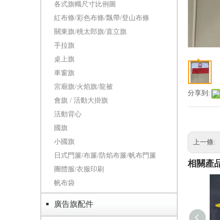
各式旗幟尺寸比例圖
紅布條/彩色布條/飄帶/登山布條
關東旗/桃太郎旗/直立旗
手拉旗
桌上旗
車窗旗
宮廟旗/火焰旗/龍被
分享到:
會旗 / 活動大掛旗
活動背心
國旗
小國旗
上一條:
日式門簾/布簾/防焰布簾/帆布門簾
相關產
團體服/衣服印刷
帆布袋
廣告旗配件