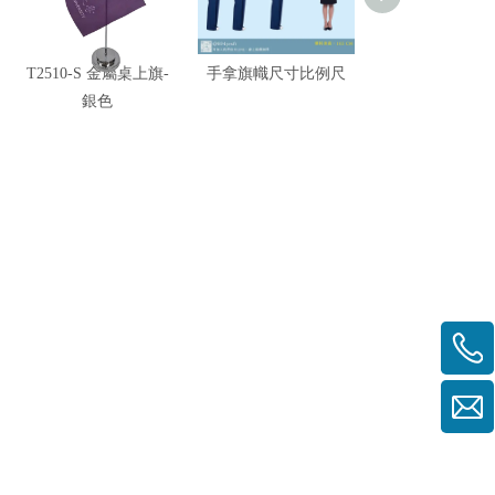
T2510-S 金屬桌上旗-
手拿旗幟尺寸比例尺
各式三角旗
銀色