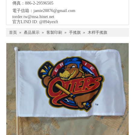
傳真：886-2-29596505
電子信箱：
jamie28876@gmail.com
torder.tw@msa.hinet.net
官方LIND ID: @894yexft
首頁
»
產品展示
»
客製印刷
»
手搖旗
»
木桿手搖旗