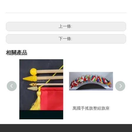
上一條:
下一條:
相關產品
旗頭配件-錦旗.手搖旗適
萬國手搖旗整組旗座
T251
用