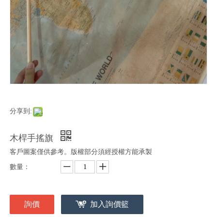
分享到:
木桿手搖旗
客戶圖案僅供參考。版權部分須經授權方能承製
數量：
詢價
加入詢價籃