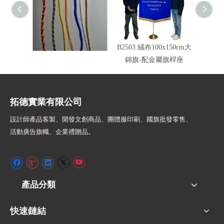
車繩錦旗邊繩顏色
B2503 絨布100x150cm大
旗頭配
錦旗-配金屬旗桿座
拓德實業有限公司
設計師
產品客製、開發文創商品、團體服印刷、
國旗批發零售、
活動廣告旗幟、
企業禮贈品。
產品分類
快速鏈結