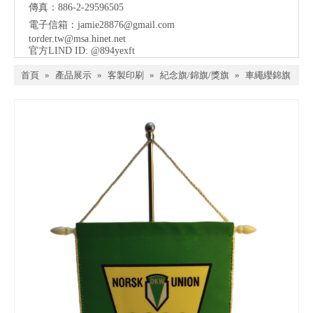
傳真：886-2-29596505
電子信箱：
jamie28876@gmail.com
torder.tw@msa.hinet.net
官方LIND ID: @894yexft
首頁
»
產品展示
»
客製印刷
»
紀念旗/錦旗/獎旗
»
車繩纓錦旗