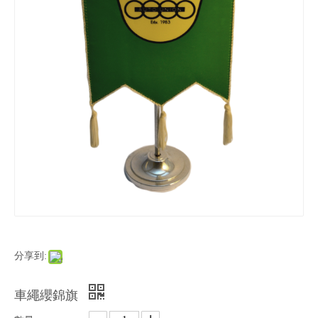
分享到:
車繩纓錦旗