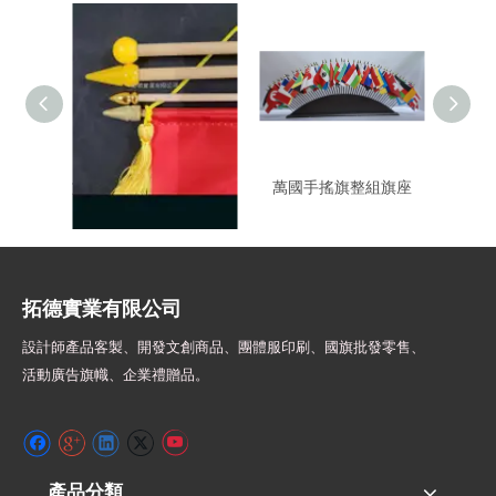
旗頭配件-錦旗.手搖旗適
萬國手搖旗整組旗座
T251
用
拓德實業有限公司
設計師
產品客製、開發文創商品、團體服印刷、
國旗批發零售、
活動廣告旗幟、
企業禮贈品。
產品分類