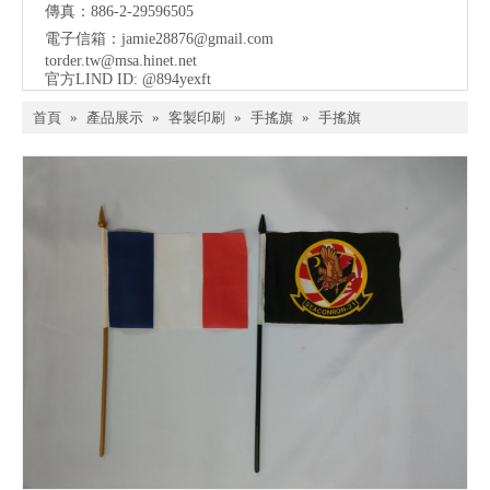
傳真：886-2-29596505
電子信箱：
jamie28876@gmail.com
torder.tw@msa.hinet.net
官方LIND ID: @894yexft
首頁
»
產品展示
»
客製印刷
»
手搖旗
»
手搖旗