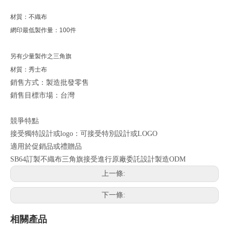
材質：不織布
網印最低製作量：100件
另有少量製作之三角旗
材質：秀士布
銷售方式：製造批發零售
銷售目標市場：台灣
競爭特點
接受獨特設計或logo：可接受特別設計或LOGO
適用於促銷品或禮贈品
SB64訂製不織布三角旗接受進行原廠委託設計製造ODM
上一條:
下一條:
相關產品