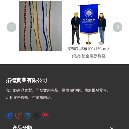
車繩錦旗邊繩顏色
B2503 絨布100x150cm大
旗頭配
錦旗-配金屬旗桿座
拓德實業有限公司
設計師
產品客製、開發文創商品、團體服印刷、
國旗批發零售、
活動廣告旗幟、
企業禮贈品。
產品分類