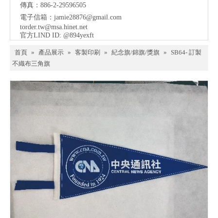
傳真：886-2-29596505
電子信箱：
jamie28876@gmail.com
torder.tw@msa.hinet.net
官方LIND ID: @894yexft
首頁
»
產品展示
»
客製印刷
»
紀念旗/錦旗/獎旗
»
SB64- 訂製
不織布三角旗